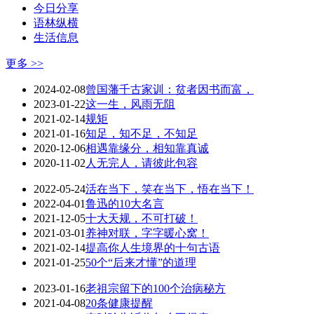
今日分享
语林纵横
生活信息
更多 >>
2024-02-08
曾国藩千古家训：贫者因书而富，
2023-01-22
这一生，风雨无阻
2021-02-14
规矩
2021-01-16
知足，知不足，不知足
2020-12-06
相遇靠缘分，相知靠真诚
2020-11-02
人无完人，请彼此包容
2022-05-24
活在当下，笑在当下，悟在当下！
2022-04-01
鲁迅的10大名言
2021-12-05
十大天规，不可打破！
2021-03-01
养神对联，字字暖心窝！
2021-02-14
提高你人生境界的十句古语
2021-01-25
50个“后来才懂”的道理
2023-01-16
老祖宗留下的100个治病秘方
2021-04-08
20条健康提醒