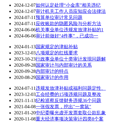
2024-12-07
如何认定处理“小金库”相关违纪
2024-12-07
审计机关工作人员应知应会法律法
2024-07-11
预算单位审计常见问题
2024-07-11
应收账款的隐匿风险与分析方法
2024-06-06
机关事业单位违规发放津补贴的1
2024-06-06
审计前做好“4件事”，已成功一
2024-01-13
国家规定的津贴补贴
2023-12-03
八项规定的红线要求
2023-10-23
行政事业单位十类审计发现问题解
2020-09-28
国家审计与内部审计的关系
2020-09-28
内部审计的特点
2020-08-29
国家审计的作用
2024-07-11
违规发放津补贴或福利问题定性、
2023-12-03
工会经费的15项违规问题及整改
2021-11-13
纪检巡察反馈财务违规36个问题
2021-04-08
一张假发票，挖出"一窝鼠"
2021-01-20
中纪委曝光虚开发票套取公款乱象
2020-11-08
重大经济事项决策审计四类8个案