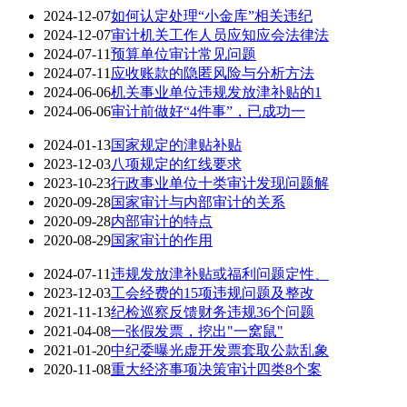
2024-12-07
如何认定处理“小金库”相关违纪
2024-12-07
审计机关工作人员应知应会法律法
2024-07-11
预算单位审计常见问题
2024-07-11
应收账款的隐匿风险与分析方法
2024-06-06
机关事业单位违规发放津补贴的1
2024-06-06
审计前做好“4件事”，已成功一
2024-01-13
国家规定的津贴补贴
2023-12-03
八项规定的红线要求
2023-10-23
行政事业单位十类审计发现问题解
2020-09-28
国家审计与内部审计的关系
2020-09-28
内部审计的特点
2020-08-29
国家审计的作用
2024-07-11
违规发放津补贴或福利问题定性、
2023-12-03
工会经费的15项违规问题及整改
2021-11-13
纪检巡察反馈财务违规36个问题
2021-04-08
一张假发票，挖出"一窝鼠"
2021-01-20
中纪委曝光虚开发票套取公款乱象
2020-11-08
重大经济事项决策审计四类8个案