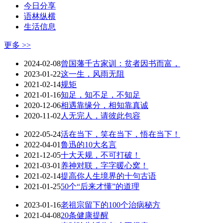
今日分享
语林纵横
生活信息
更多 >>
2024-02-08
曾国藩千古家训：贫者因书而富，
2023-01-22
这一生，风雨无阻
2021-02-14
规矩
2021-01-16
知足，知不足，不知足
2020-12-06
相遇靠缘分，相知靠真诚
2020-11-02
人无完人，请彼此包容
2022-05-24
活在当下，笑在当下，悟在当下！
2022-04-01
鲁迅的10大名言
2021-12-05
十大天规，不可打破！
2021-03-01
养神对联，字字暖心窝！
2021-02-14
提高你人生境界的十句古语
2021-01-25
50个“后来才懂”的道理
2023-01-16
老祖宗留下的100个治病秘方
2021-04-08
20条健康提醒