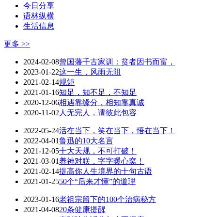
今日分享
语林纵横
生活信息
更多 >>
2024-02-08
曾国藩千古家训：贫者因书而富，
2023-01-22
这一生，风雨无阻
2021-02-14
规矩
2021-01-16
知足，知不足，不知足
2020-12-06
相遇靠缘分，相知靠真诚
2020-11-02
人无完人，请彼此包容
2022-05-24
活在当下，笑在当下，悟在当下！
2022-04-01
鲁迅的10大名言
2021-12-05
十大天规，不可打破！
2021-03-01
养神对联，字字暖心窝！
2021-02-14
提高你人生境界的十句古语
2021-01-25
50个“后来才懂”的道理
2023-01-16
老祖宗留下的100个治病秘方
2021-04-08
20条健康提醒