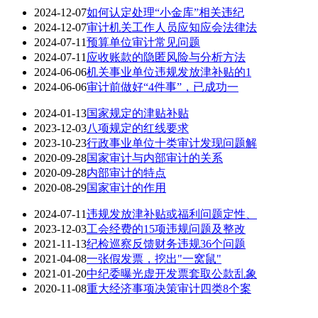
2024-12-07
如何认定处理“小金库”相关违纪
2024-12-07
审计机关工作人员应知应会法律法
2024-07-11
预算单位审计常见问题
2024-07-11
应收账款的隐匿风险与分析方法
2024-06-06
机关事业单位违规发放津补贴的1
2024-06-06
审计前做好“4件事”，已成功一
2024-01-13
国家规定的津贴补贴
2023-12-03
八项规定的红线要求
2023-10-23
行政事业单位十类审计发现问题解
2020-09-28
国家审计与内部审计的关系
2020-09-28
内部审计的特点
2020-08-29
国家审计的作用
2024-07-11
违规发放津补贴或福利问题定性、
2023-12-03
工会经费的15项违规问题及整改
2021-11-13
纪检巡察反馈财务违规36个问题
2021-04-08
一张假发票，挖出"一窝鼠"
2021-01-20
中纪委曝光虚开发票套取公款乱象
2020-11-08
重大经济事项决策审计四类8个案