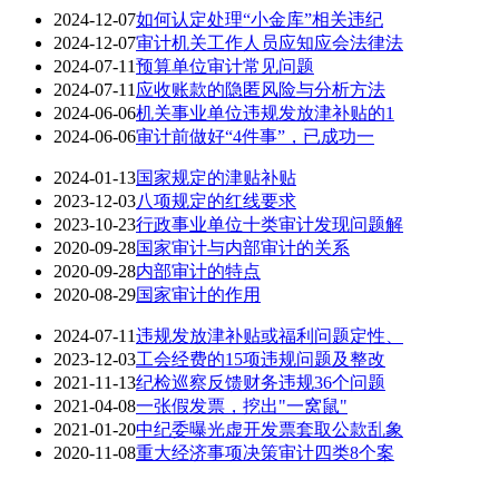
2024-12-07
如何认定处理“小金库”相关违纪
2024-12-07
审计机关工作人员应知应会法律法
2024-07-11
预算单位审计常见问题
2024-07-11
应收账款的隐匿风险与分析方法
2024-06-06
机关事业单位违规发放津补贴的1
2024-06-06
审计前做好“4件事”，已成功一
2024-01-13
国家规定的津贴补贴
2023-12-03
八项规定的红线要求
2023-10-23
行政事业单位十类审计发现问题解
2020-09-28
国家审计与内部审计的关系
2020-09-28
内部审计的特点
2020-08-29
国家审计的作用
2024-07-11
违规发放津补贴或福利问题定性、
2023-12-03
工会经费的15项违规问题及整改
2021-11-13
纪检巡察反馈财务违规36个问题
2021-04-08
一张假发票，挖出"一窝鼠"
2021-01-20
中纪委曝光虚开发票套取公款乱象
2020-11-08
重大经济事项决策审计四类8个案