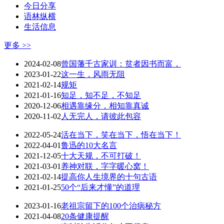
今日分享
语林纵横
生活信息
更多 >>
2024-02-08
曾国藩千古家训：贫者因书而富，
2023-01-22
这一生，风雨无阻
2021-02-14
规矩
2021-01-16
知足，知不足，不知足
2020-12-06
相遇靠缘分，相知靠真诚
2020-11-02
人无完人，请彼此包容
2022-05-24
活在当下，笑在当下，悟在当下！
2022-04-01
鲁迅的10大名言
2021-12-05
十大天规，不可打破！
2021-03-01
养神对联，字字暖心窝！
2021-02-14
提高你人生境界的十句古语
2021-01-25
50个“后来才懂”的道理
2023-01-16
老祖宗留下的100个治病秘方
2021-04-08
20条健康提醒