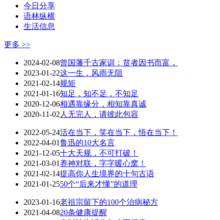
今日分享
语林纵横
生活信息
更多 >>
2024-02-08
曾国藩千古家训：贫者因书而富，
2023-01-22
这一生，风雨无阻
2021-02-14
规矩
2021-01-16
知足，知不足，不知足
2020-12-06
相遇靠缘分，相知靠真诚
2020-11-02
人无完人，请彼此包容
2022-05-24
活在当下，笑在当下，悟在当下！
2022-04-01
鲁迅的10大名言
2021-12-05
十大天规，不可打破！
2021-03-01
养神对联，字字暖心窝！
2021-02-14
提高你人生境界的十句古语
2021-01-25
50个“后来才懂”的道理
2023-01-16
老祖宗留下的100个治病秘方
2021-04-08
20条健康提醒