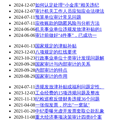
2024-12-07
如何认定处理“小金库”相关违纪
2024-12-07
审计机关工作人员应知应会法律法
2024-07-11
预算单位审计常见问题
2024-07-11
应收账款的隐匿风险与分析方法
2024-06-06
机关事业单位违规发放津补贴的1
2024-06-06
审计前做好“4件事”，已成功一
2024-01-13
国家规定的津贴补贴
2023-12-03
八项规定的红线要求
2023-10-23
行政事业单位十类审计发现问题解
2020-09-28
国家审计与内部审计的关系
2020-09-28
内部审计的特点
2020-08-29
国家审计的作用
2024-07-11
违规发放津补贴或福利问题定性、
2023-12-03
工会经费的15项违规问题及整改
2021-11-13
纪检巡察反馈财务违规36个问题
2021-04-08
一张假发票，挖出"一窝鼠"
2021-01-20
中纪委曝光虚开发票套取公款乱象
2020-11-08
重大经济事项决策审计四类8个案