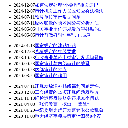
2024-12-07
如何认定处理“小金库”相关违纪
2024-12-07
审计机关工作人员应知应会法律法
2024-07-11
预算单位审计常见问题
2024-07-11
应收账款的隐匿风险与分析方法
2024-06-06
机关事业单位违规发放津补贴的1
2024-06-06
审计前做好“4件事”，已成功一
2024-01-13
国家规定的津贴补贴
2023-12-03
八项规定的红线要求
2023-10-23
行政事业单位十类审计发现问题解
2020-09-28
国家审计与内部审计的关系
2020-09-28
内部审计的特点
2020-08-29
国家审计的作用
2024-07-11
违规发放津补贴或福利问题定性、
2023-12-03
工会经费的15项违规问题及整改
2021-11-13
纪检巡察反馈财务违规36个问题
2021-04-08
一张假发票，挖出"一窝鼠"
2021-01-20
中纪委曝光虚开发票套取公款乱象
2020-11-08
重大经济事项决策审计四类8个案