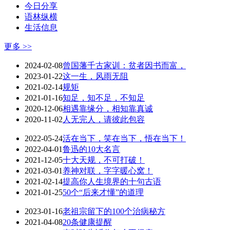
今日分享
语林纵横
生活信息
更多 >>
2024-02-08
曾国藩千古家训：贫者因书而富，
2023-01-22
这一生，风雨无阻
2021-02-14
规矩
2021-01-16
知足，知不足，不知足
2020-12-06
相遇靠缘分，相知靠真诚
2020-11-02
人无完人，请彼此包容
2022-05-24
活在当下，笑在当下，悟在当下！
2022-04-01
鲁迅的10大名言
2021-12-05
十大天规，不可打破！
2021-03-01
养神对联，字字暖心窝！
2021-02-14
提高你人生境界的十句古语
2021-01-25
50个“后来才懂”的道理
2023-01-16
老祖宗留下的100个治病秘方
2021-04-08
20条健康提醒