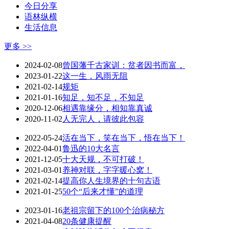
今日分享
语林纵横
生活信息
更多 >>
2024-02-08
曾国藩千古家训：贫者因书而富，
2023-01-22
这一生，风雨无阻
2021-02-14
规矩
2021-01-16
知足，知不足，不知足
2020-12-06
相遇靠缘分，相知靠真诚
2020-11-02
人无完人，请彼此包容
2022-05-24
活在当下，笑在当下，悟在当下！
2022-04-01
鲁迅的10大名言
2021-12-05
十大天规，不可打破！
2021-03-01
养神对联，字字暖心窝！
2021-02-14
提高你人生境界的十句古语
2021-01-25
50个“后来才懂”的道理
2023-01-16
老祖宗留下的100个治病秘方
2021-04-08
20条健康提醒