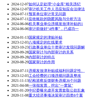
2024-12-07
如何认定处理“小金库”相关违纪
2024-12-07
审计机关工作人员应知应会法律法
2024-07-11
预算单位审计常见问题
2024-07-11
应收账款的隐匿风险与分析方法
2024-06-06
机关事业单位违规发放津补贴的1
2024-06-06
审计前做好“4件事”，已成功一
2024-01-13
国家规定的津贴补贴
2023-12-03
八项规定的红线要求
2023-10-23
行政事业单位十类审计发现问题解
2020-09-28
国家审计与内部审计的关系
2020-09-28
内部审计的特点
2020-08-29
国家审计的作用
2024-07-11
违规发放津补贴或福利问题定性、
2023-12-03
工会经费的15项违规问题及整改
2021-11-13
纪检巡察反馈财务违规36个问题
2021-04-08
一张假发票，挖出"一窝鼠"
2021-01-20
中纪委曝光虚开发票套取公款乱象
2020-11-08
重大经济事项决策审计四类8个案