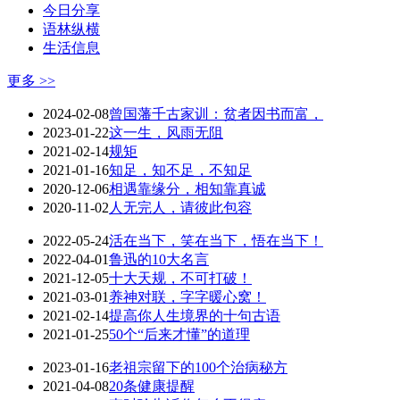
今日分享
语林纵横
生活信息
更多 >>
2024-02-08
曾国藩千古家训：贫者因书而富，
2023-01-22
这一生，风雨无阻
2021-02-14
规矩
2021-01-16
知足，知不足，不知足
2020-12-06
相遇靠缘分，相知靠真诚
2020-11-02
人无完人，请彼此包容
2022-05-24
活在当下，笑在当下，悟在当下！
2022-04-01
鲁迅的10大名言
2021-12-05
十大天规，不可打破！
2021-03-01
养神对联，字字暖心窝！
2021-02-14
提高你人生境界的十句古语
2021-01-25
50个“后来才懂”的道理
2023-01-16
老祖宗留下的100个治病秘方
2021-04-08
20条健康提醒