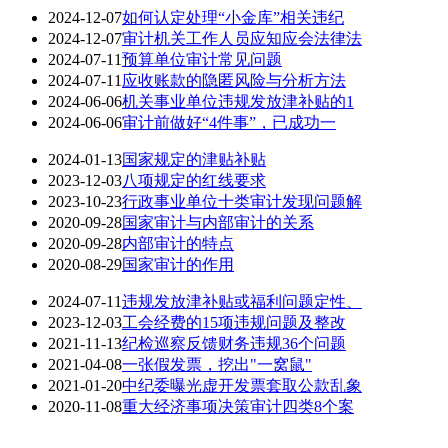
2024-12-07
如何认定处理“小金库”相关违纪
2024-12-07
审计机关工作人员应知应会法律法
2024-07-11
预算单位审计常见问题
2024-07-11
应收账款的隐匿风险与分析方法
2024-06-06
机关事业单位违规发放津补贴的1
2024-06-06
审计前做好“4件事”，已成功一
2024-01-13
国家规定的津贴补贴
2023-12-03
八项规定的红线要求
2023-10-23
行政事业单位十类审计发现问题解
2020-09-28
国家审计与内部审计的关系
2020-09-28
内部审计的特点
2020-08-29
国家审计的作用
2024-07-11
违规发放津补贴或福利问题定性、
2023-12-03
工会经费的15项违规问题及整改
2021-11-13
纪检巡察反馈财务违规36个问题
2021-04-08
一张假发票，挖出"一窝鼠"
2021-01-20
中纪委曝光虚开发票套取公款乱象
2020-11-08
重大经济事项决策审计四类8个案