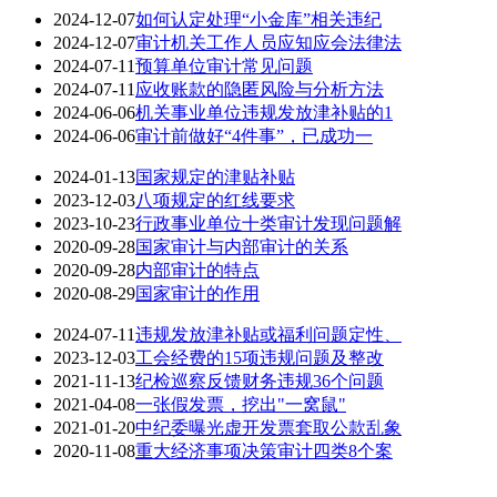
2024-12-07
如何认定处理“小金库”相关违纪
2024-12-07
审计机关工作人员应知应会法律法
2024-07-11
预算单位审计常见问题
2024-07-11
应收账款的隐匿风险与分析方法
2024-06-06
机关事业单位违规发放津补贴的1
2024-06-06
审计前做好“4件事”，已成功一
2024-01-13
国家规定的津贴补贴
2023-12-03
八项规定的红线要求
2023-10-23
行政事业单位十类审计发现问题解
2020-09-28
国家审计与内部审计的关系
2020-09-28
内部审计的特点
2020-08-29
国家审计的作用
2024-07-11
违规发放津补贴或福利问题定性、
2023-12-03
工会经费的15项违规问题及整改
2021-11-13
纪检巡察反馈财务违规36个问题
2021-04-08
一张假发票，挖出"一窝鼠"
2021-01-20
中纪委曝光虚开发票套取公款乱象
2020-11-08
重大经济事项决策审计四类8个案