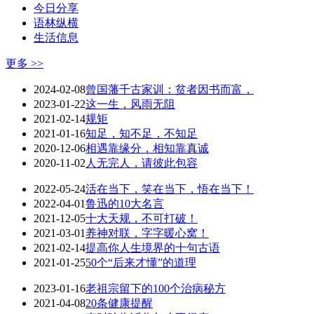
今日分享
语林纵横
生活信息
更多 >>
2024-02-08
曾国藩千古家训：贫者因书而富，
2023-01-22
这一生，风雨无阻
2021-02-14
规矩
2021-01-16
知足，知不足，不知足
2020-12-06
相遇靠缘分，相知靠真诚
2020-11-02
人无完人，请彼此包容
2022-05-24
活在当下，笑在当下，悟在当下！
2022-04-01
鲁迅的10大名言
2021-12-05
十大天规，不可打破！
2021-03-01
养神对联，字字暖心窝！
2021-02-14
提高你人生境界的十句古语
2021-01-25
50个“后来才懂”的道理
2023-01-16
老祖宗留下的100个治病秘方
2021-04-08
20条健康提醒