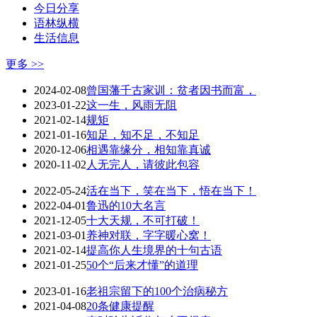
今日分享
语林纵横
生活信息
更多 >>
2024-02-08
曾国藩千古家训：贫者因书而富，
2023-01-22
这一生，风雨无阻
2021-02-14
规矩
2021-01-16
知足，知不足，不知足
2020-12-06
相遇靠缘分，相知靠真诚
2020-11-02
人无完人，请彼此包容
2022-05-24
活在当下，笑在当下，悟在当下！
2022-04-01
鲁迅的10大名言
2021-12-05
十大天规，不可打破！
2021-03-01
养神对联，字字暖心窝！
2021-02-14
提高你人生境界的十句古语
2021-01-25
50个“后来才懂”的道理
2023-01-16
老祖宗留下的100个治病秘方
2021-04-08
20条健康提醒