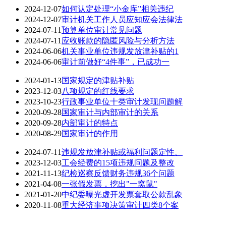
2024-12-07
如何认定处理“小金库”相关违纪
2024-12-07
审计机关工作人员应知应会法律法
2024-07-11
预算单位审计常见问题
2024-07-11
应收账款的隐匿风险与分析方法
2024-06-06
机关事业单位违规发放津补贴的1
2024-06-06
审计前做好“4件事”，已成功一
2024-01-13
国家规定的津贴补贴
2023-12-03
八项规定的红线要求
2023-10-23
行政事业单位十类审计发现问题解
2020-09-28
国家审计与内部审计的关系
2020-09-28
内部审计的特点
2020-08-29
国家审计的作用
2024-07-11
违规发放津补贴或福利问题定性、
2023-12-03
工会经费的15项违规问题及整改
2021-11-13
纪检巡察反馈财务违规36个问题
2021-04-08
一张假发票，挖出"一窝鼠"
2021-01-20
中纪委曝光虚开发票套取公款乱象
2020-11-08
重大经济事项决策审计四类8个案