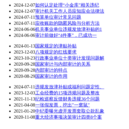
2024-12-07
如何认定处理“小金库”相关违纪
2024-12-07
审计机关工作人员应知应会法律法
2024-07-11
预算单位审计常见问题
2024-07-11
应收账款的隐匿风险与分析方法
2024-06-06
机关事业单位违规发放津补贴的1
2024-06-06
审计前做好“4件事”，已成功一
2024-01-13
国家规定的津贴补贴
2023-12-03
八项规定的红线要求
2023-10-23
行政事业单位十类审计发现问题解
2020-09-28
国家审计与内部审计的关系
2020-09-28
内部审计的特点
2020-08-29
国家审计的作用
2024-07-11
违规发放津补贴或福利问题定性、
2023-12-03
工会经费的15项违规问题及整改
2021-11-13
纪检巡察反馈财务违规36个问题
2021-04-08
一张假发票，挖出"一窝鼠"
2021-01-20
中纪委曝光虚开发票套取公款乱象
2020-11-08
重大经济事项决策审计四类8个案