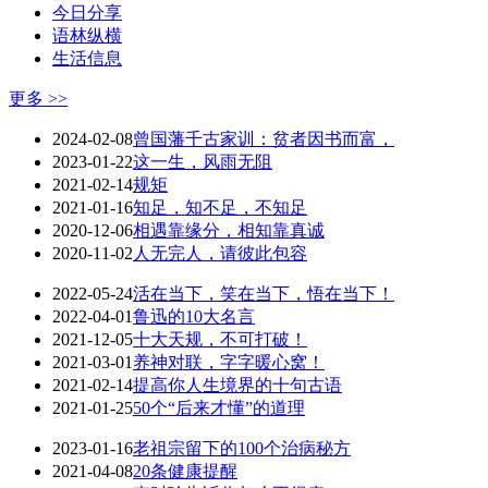
今日分享
语林纵横
生活信息
更多 >>
2024-02-08
曾国藩千古家训：贫者因书而富，
2023-01-22
这一生，风雨无阻
2021-02-14
规矩
2021-01-16
知足，知不足，不知足
2020-12-06
相遇靠缘分，相知靠真诚
2020-11-02
人无完人，请彼此包容
2022-05-24
活在当下，笑在当下，悟在当下！
2022-04-01
鲁迅的10大名言
2021-12-05
十大天规，不可打破！
2021-03-01
养神对联，字字暖心窝！
2021-02-14
提高你人生境界的十句古语
2021-01-25
50个“后来才懂”的道理
2023-01-16
老祖宗留下的100个治病秘方
2021-04-08
20条健康提醒