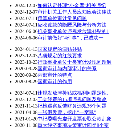
2024-12-07
如何认定处理“小金库”相关违纪
2024-12-07
审计机关工作人员应知应会法律法
2024-07-11
预算单位审计常见问题
2024-07-11
应收账款的隐匿风险与分析方法
2024-06-06
机关事业单位违规发放津补贴的1
2024-06-06
审计前做好“4件事”，已成功一
2024-01-13
国家规定的津贴补贴
2023-12-03
八项规定的红线要求
2023-10-23
行政事业单位十类审计发现问题解
2020-09-28
国家审计与内部审计的关系
2020-09-28
内部审计的特点
2020-08-29
国家审计的作用
2024-07-11
违规发放津补贴或福利问题定性、
2023-12-03
工会经费的15项违规问题及整改
2021-11-13
纪检巡察反馈财务违规36个问题
2021-04-08
一张假发票，挖出"一窝鼠"
2021-01-20
中纪委曝光虚开发票套取公款乱象
2020-11-08
重大经济事项决策审计四类8个案